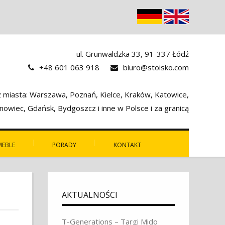
ul. Grunwaldzka 33, 91-337 Łódź
+48 601 063 918
biuro@stoisko.com
miasta: Warszawa, Poznań, Kielce, Kraków, Katowice,
owiec, Gdańsk, Bydgoszcz i inne w Polsce i za granicą
MEBLE
PORADY
KONTAKT
AKTUALNOŚCI
T-Generations – Targi Mido