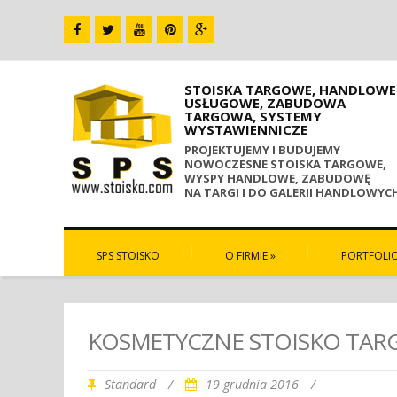
STOISKA TARGOWE, HANDLOWE 
USŁUGOWE, ZABUDOWA
TARGOWA, SYSTEMY
WYSTAWIENNICZE
PROJEKTUJEMY I BUDUJEMY
NOWOCZESNE STOISKA TARGOWE,
WYSPY HANDLOWE, ZABUDOWĘ
NA TARGI I DO GALERII HANDLOWYC
SPS STOISKO
O FIRMIE
»
PORTFOLI
KOSMETYCZNE STOISKO TA
Standard
/
19 grudnia 2016
/