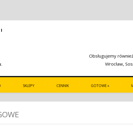
I
Obsługujemy również 
Wrocław, Sosn
H.
O
SKLEPY
CENNIK
GOTOWE
»
RGOWE