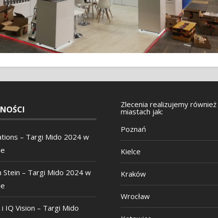
Zlecenia realizujemy również
NOŚCI
miastach jak:
Poznań
tions – Targi Mido 2024 w
ie
Kielce
m Stein – Targi Mido 2024 w
Kraków
ie
Wrocław
 IQ Vision – Targi Mido