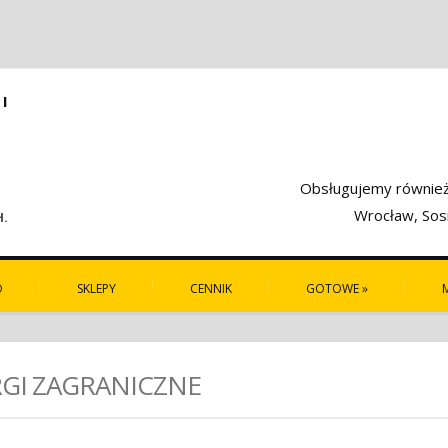
I
Obsługujemy również 
Wrocław, Sosn
H.
O
SKLEPY
CENNIK
GOTOWE
»
RGI ZAGRANICZNE