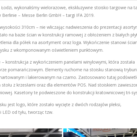
. z Łodzi, wykonaliśmy wielorazowe, ekskluzywne stoisko targowe na ta
w Berlinie – Messe Berlin GmbH – targi IFA 2019.
ysokości 310cm – nie wliczając nadwieszenia do prezentacji asort
ało na bazie ścian w konstrukcji ramowej z obłożeniem z białych pły
tlenia dla półek na asortyment oraz loga. Wykończenie stanowi ścia
ołysku z wkomponowanym oświetleniem punktowym.
 – konstrukcja z wykończeniem panelami winylowymi, która została
rze pomarańczowym. Elementy ruchome na stoisku stanowią trybun
hartowanym i lakierowanym na czarno. Zastosowano tutaj podświetl
a stołu z krzesłami oraz dla elementów POS. Nad stoiskiem zawieszo
niowej. Kasetony te podwieszone do konstrukcji kratownicowej tri-sy
ku jest logo, które zostało wycięte z dwóch rodzajów pleksi,
LED od tyłu, tworząc tzw.