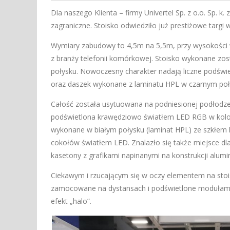
Dla naszego Klienta – firmy Univertel Sp. z o.o. Sp. k
zagraniczne. Stoisko odwiedziło już prestiżowe targi 
Wymiary zabudowy to 4,5m na 5,5m, przy wysokości w
z branży telefonii komórkowej. Stoisko wykonane zost
połysku. Nowoczesny charakter nadają liczne podświe
oraz daszek wykonane z laminatu HPL w czarnym p
Całość została usytuowana na podniesionej podłodze
podświetlona krawędziowo światłem LED RGB w kolo
wykonane w białym połysku (laminat HPL) ze szkłem 
cokołów światłem LED. Znalazło się także miejsce dl
kasetony z grafikami napinanymi na konstrukcji alumi
Ciekawym i rzucającym się w oczy elementem na stois
zamocowane na dystansach i podświetlone modułami 
efekt „halo”.