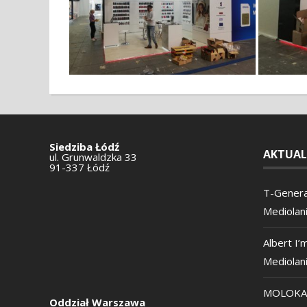
Siedziba Łódź
AKTUAL
ul. Grunwaldzka 33
91-337 Łódź
T-Genera
Mediolan
Albert I’
Mediolan
MOLOKA i
Oddział Warszawa