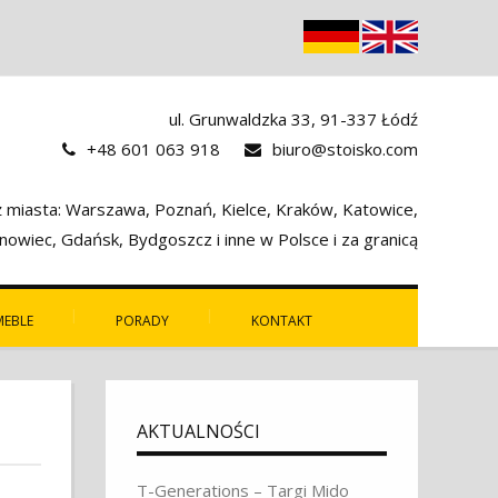
ul. Grunwaldzka 33, 91-337 Łódź
+48 601 063 918
biuro@stoisko.com
miasta: Warszawa, Poznań, Kielce, Kraków, Katowice,
owiec, Gdańsk, Bydgoszcz i inne w Polsce i za granicą
MEBLE
PORADY
KONTAKT
AKTUALNOŚCI
T-Generations – Targi Mido