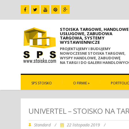
STOISKA TARGOWE, HANDLOWE 
USŁUGOWE, ZABUDOWA
TARGOWA, SYSTEMY
WYSTAWIENNICZE
PROJEKTUJEMY I BUDUJEMY
NOWOCZESNE STOISKA TARGOWE,
WYSPY HANDLOWE, ZABUDOWĘ
NA TARGI I DO GALERII HANDLOWYC
SPS STOISKO
O FIRMIE
»
PORTFOLI
UNIVERTEL – STOISKO NA TA
Standard
/
22 listopada 2019
/